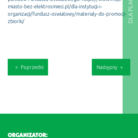
miasto-bez-elektrosmieci.pl/dla-instytucji-i-
organizacji/fundusz-oswiatowy/materialy-do-promocji-
zbiorki/
NAWIGACJA
WPISU
Poprzedni
Następny
ORGANIZATOR: