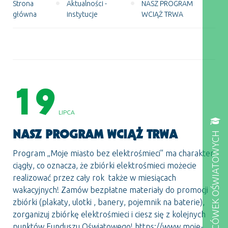
•
•
Strona
Aktualności -
NASZ PROGRAM
główna
instytucje
WCIĄŻ TRWA
19
LIPCA
NASZ PROGRAM WCIĄŻ TRWA
DLA PLACÓWEK OŚWIATOWYCH
Program „Moje miasto bez elektrośmieci” ma charakter
ciągły, co oznacza, że zbiórki elektrośmieci możecie
realizować przez cały rok także w miesiącach
wakacyjnych! Zamów bezpłatne materiały do promocji
zbiórki (plakaty, ulotki , banery, pojemnik na baterie),
zorganizuj zbiórkę elektrośmieci i ciesz się z kolejnych
punktów Funduszu Oświatowego! https://www.moje-